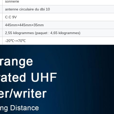
sonnerie
antenne circulaire du dbi 10
C.C 9V
445mm×445mm×35mm
2,55 kilogrammes (paquet : 4,65 kilogrammes)
-20℃~+70℃