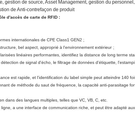
e, gestion de source, Asset Management, gestion du personnel,
stion de Anti-contrefaçon de produit
ôle d'accès de carte
 de 
RFID
 :
rmes internationales de CPE Class1 GEN2 ;
tructure, bel aspect, approprié à l'environnement extérieur ;
larisées linéaires performantes, identifiez la distance de long terme st
 détection de signal d'écho, le filtrage de données d'étiquette, l'estampil
nce est rapide, et l'identification du label simple peut atteindre 140 foi
nant de méthode du saut de fréquence, la capacité anti-parasitage forte 
n dans des langues multiples, telles que VC, VB, C, etc.
ligne, a une interface de communication riche, et peut être adapté aux 