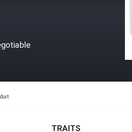
gotiable
duit
TRAITS