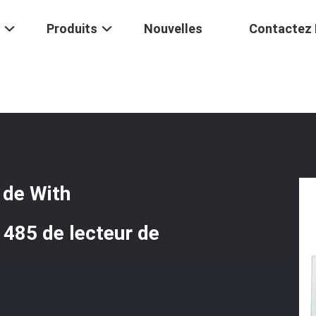
Produits
Nouvelles
Contactez
Anti Interface De Contrefaçon De With Waterproof Antenna Wiegand 4
 de With
485 de lecteur de