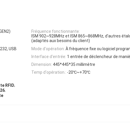
 GEN2)
Fréquence fonctionnante:
ISM 902~928MHz et ISM 865~868MHz, d'autres étal
(adaptés aux besoins du client)
232, USB
Mode d'opération:
À frèquence fixe ou logiciel prog
Interface d'entrée:
1 entrée de déclencheur de mani
Dimension:
445*445*35 millimètre
Temp d'opération.:
-20℃~+70℃
,
ute RFID
,
 26
te