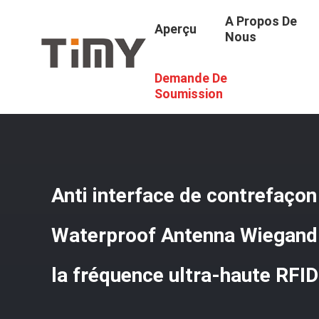
A Propos De
Aperçu
Nous
Demande De
Aperçu
/
Produits
/
Contrôle D'accès De Carte De RFID
/
Soumission
Anti interface de contrefaçon
Waterproof Antenna Wiegand 
la fréquence ultra-haute RFID