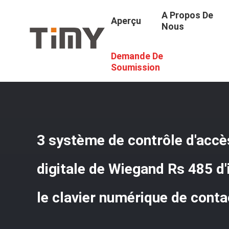
A Propos De
Aperçu
Nous
Demande De
Aperçu
/
Produits
/
Contrôle D'accès D'empreinte Digital
Contact
Soumission
3 système de contrôle d'accè
digitale de Wiegand Rs 485 d'
le clavier numérique de conta