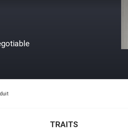
gotiable
duit
TRAITS