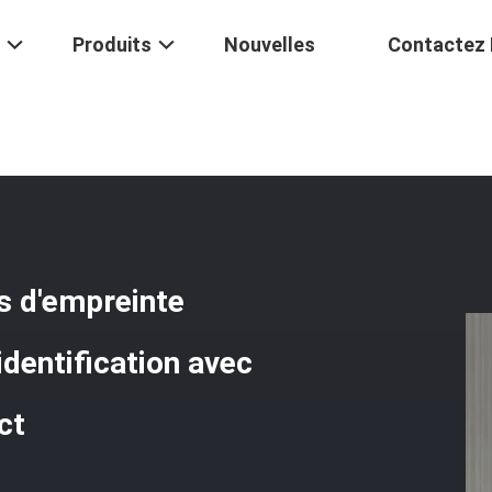
Produits
Nouvelles
Contactez
e
/
3 Système De Contrôle D'accès D'empreinte Digitale De Wiegand Rs
s d'empreinte
identification avec
ct