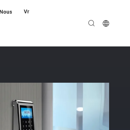
Vr
 Nous
 485 D'identification Avec Le Clavier Numérique De