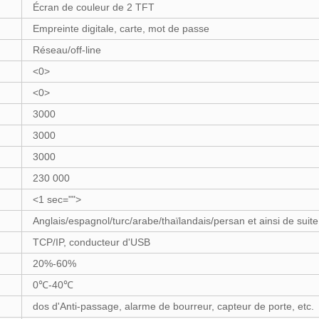
Écran de couleur de 2 TFT
Empreinte digitale, carte, mot de passe
Réseau/off-line
<0>
<0>
3000
3000
3000
230 000
<1 sec="">
Anglais/espagnol/turc/arabe/thaïlandais/persan et ainsi de suite
TCP/IP, conducteur d'USB
20%-60%
0
℃-40℃
dos d'Anti-passage, alarme de bourreur, capteur de porte, etc.