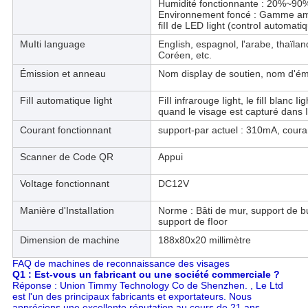
Humidité fonctionnante : 20%~90
Environnement foncé : Gamme ambi
fiII de LED Iight (controI automatiq
MuIti Ianguage
EngIish, espagnol, l'arabe, thaïland
Coréen, etc.
Émission et anneau
Nom dispIay de soutien, nom d'émi
FiII automatique Iight
FiII infrarouge Iight, le fiII blanc 
quand le visage est capturé dans I
Courant fonctionnant
support-par actuel : 310mA, coura
Scanner de Code QR
Appui
VoItage fonctionnant
DC12V
Manière d'InstaIIation
Norme : Bâti de mur, support de bu
support de fIoor
Dimension de machine
188x80x20 millimètre
FAQ de machines de reconnaissance des visages
Q1 : Est-vous un fabricant ou une société commerciale ?
Réponse : Union Timmy Technology Co de Shenzhen. , Le Ltd
est l'un des principaux fabricants et exportateurs. Nous
apprécions une excellente réputation au cours de 21 ans