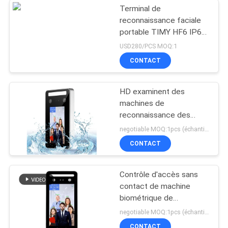
Terminal de
reconnaissance faciale
portable TIMY HF6 IP68
ultra-mince Android 13
USD280/PCS MOQ:1
avec NFC et lecteur de
CONTACT
carte, 4G WiFi, SDK
gratuit, utilisation en
extérieur
HD examinent des
machines de
reconnaissance des
visages de 5 pouces que
negotiable MOQ:1pcs (échantillon)
l'AI a basé Live Smart
CONTACT
Access Control
Contrôle d'accès sans
contact de machine
biométrique de
reconnaissance des
negotiable MOQ:1pcs (échantillon)
visages de système
CONTACT