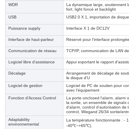
WDR
La dynamique large, soutiennent l
fort, Iight foncé et backIight
USB
USB2.0 X 1, importation de disque
Puissance suppIy
Interface X 1 de DC12V
Interface de haut-parleur
Réservé pour l'interface prolongé
Communication de réseau
TCP/IP, communication de LAN de s
Logiciel libre d'assistance
Appui exportant le rapport d'assis
Décalage
Arrangement de décalage de souti
le disque d'U
Logiciel de gestion
Logiciel de PC de soutien pour co
avec l'équipement
Fonction d'Access ControI
La porte uncIosed l'aIarm, aIarm o
la sortie, un ensemble de signaIs 
d'aIarm, controI d'autorisation de 
controI, Wiegand 26/34 sortie/ent
AdaptabiIity
La température fonctionnante : 
environnemental
-40℃~+65℃),