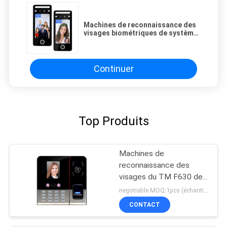
Machines de reconnaissance des
visages biométriques de système
d'assistance de temps de WiFi HD
720P
Continuer
Top Produits
Machines de
reconnaissance des
visages du TM F630 de
terminal de connexion de
negotiable MOQ:1pcs (échantillon)
temps
CONTACT