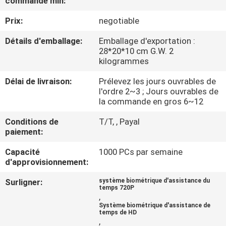
commande min:
Prix:
negotiable
CONTRÔLE
DE
Détails d'emballage:
Emballage d'exportation :
28*20*10 cm G.W. 2
QUALITÉ
kilogrammes
Délai de livraison:
Prélevez les jours ouvrables de
CONTACTEZ-
l'ordre 2~3 ; Jours ouvrables de
la commande en gros 6~12
NOUS
Conditions de
T/T, , Payal
paiement:
NOUVELLES
Capacité
1000 PCs par semaine
d'approvisionnement:
VR
Surligner:
système biométrique d'assistance du
temps 720P
,
PLAN
Système biométrique d'assistance de
temps de HD
DU
,