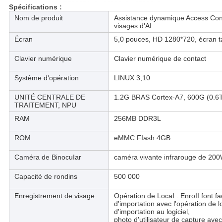
Spécifications :
Nom de produit
Assistance dynamique Access Con
visages d'AI
Écran
5,0 pouces, HD 1280*720, écran tac
Clavier numérique
Clavier numérique de contact
Système d'opération
LINUX 3,10
UNITÉ CENTRALE DE
1.2G BRAS Cortex-A7, 600G (0.6
TRAITEMENT, NPU
RAM
256MB DDR3L
ROM
eMMC FIash 4GB
Caméra de BinocuIar
caméra vivante infrarouge de 2
Capacité de rondins
500 000
Enregistrement de visage
Opération de LocaI : EnroII font fa
d'importation avec l'opération de lo
d'importation au logiciel,
photo d'utilisateur de capture ave