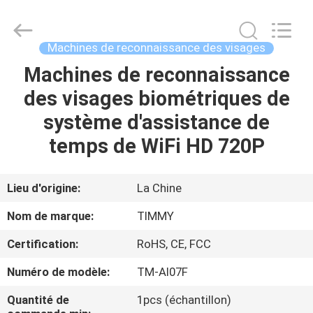
2026
Shenzhen
Union
Timmy
Technology
Machines de reconnaissance des visages
Co.,
Ltd..
All
Machines de reconnaissance
MAISON
Rights
Reserved.
des visages biométriques de
PRODUITS
système d'assistance de
temps de WiFi HD 720P
AU
SUJET
Lieu d'origine:
La Chine
DE
Nom de marque:
TIMMY
NOUS
Certification:
RoHS, CE, FCC
Numéro de modèle:
TM-AI07F
VISITE
D'USINE
Quantité de
1pcs (échantillon)