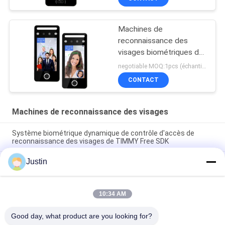
Linux
Machines de
reconnaissance des
visages biométriques de
système d'assistance de
negotiable MOQ:1pcs (échantillon)
temps de WiFi HD 720P
CONTACT
Machines de reconnaissance des visages
Système biométrique dynamique de contrôle d'accès de
reconnaissance des visages de TIMMY Free SDK
Justin
Système dynamique de contrôle d'accès d'assistance de
temps de RoHS de 5,0 de pouce machines de reconnaissance
des visages
10:34 AM
Système de contrôle d'accès de Face Recognition Door de
lecteur de cartes de TCP/IP Rfid avec l'api
Good day, what product are you looking for?